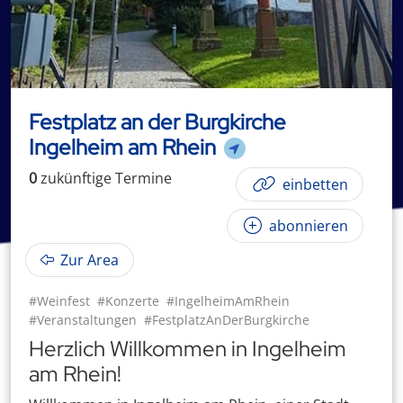
Festplatz an der Burgkirche
Ingelheim am Rhein
0
zukünftige
Termin
e
einbetten
abonnieren
Zur Area
#Weinfest
#Konzerte
#IngelheimAmRhein
#Veranstaltungen
#FestplatzAnDerBurgkirche
Herzlich Willkommen in Ingelheim
am Rhein!