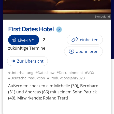
Symbolbild
First Dates Hotel
2
einbetten
Live-TV*
zukünftige
Termin
e
abonnieren
Zur Übersicht
#Unterhaltung
#Dateshow
#Docutainment
#VOX
#DeutscheProduktion
#Produktionsjahr2023
Außerdem checken ein: Michelle (30), Bernhard
(31) und Andreas (66) mit seinem Sohn Patrick
(40). Mitwirkende: Roland Trettl