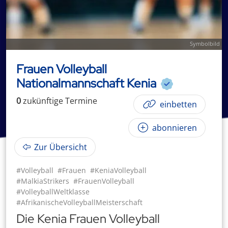
Symbolbild
Frauen Volleyball
Nationalmannschaft Kenia
0
zukünftige
Termin
e
einbetten
abonnieren
Zur Übersicht
#Volleyball
#Frauen
#KeniaVolleyball
#MalkiaStrikers
#FrauenVolleyball
#VolleyballWeltklasse
#AfrikanischeVolleyballMeisterschaft
Die Kenia Frauen Volleyball