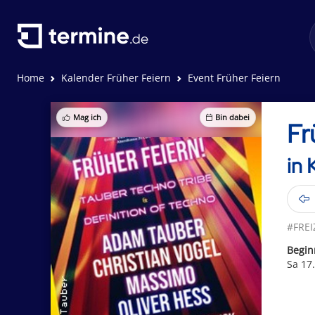
Home
Kalender Früher Feiern
Event Früher Feiern
Mag ich
Bin dabei
Fr
in 
#FREI
Begin
Sa 17