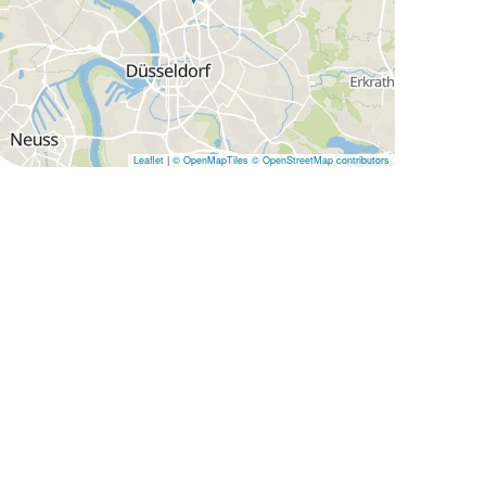
Leaflet
|
© OpenMapTiles
© OpenStreetMap contributors