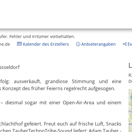
ufer.
Fehler und Irrtümer vorbehalten.
ne.de
Kalender des Erstellers
Anbieterangaben
Ev
L
üsseldorf
R
rfolg: ausverkauft, grandiose Stimmung und eine
D
 Konzept des früher Feierns regelrecht aufgesogen.
 – diesmal sogar mit einer Open-Air-Area und einem
hlachthof gefeiert. Freut euch auf frische Luft, Snacks
ischen TauberTechnoTribe-Sound liefert: Adam Tauber -