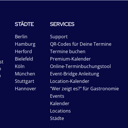
STÄDTE
SERVICES
Berlin
Support
Hamburg
QR-Codes für Deine Termine
Herford
Termine buchen
Bielefeld
Premium-Kalender
st
Köln
Online-Terminbuchungstool
n
München
Event-Bridge Anleitung
n
Stuttgart
Location-Kalender
Hannover
"Wer zeigt es?" für Gastronomie
Events
Kalender
Locations
Städte