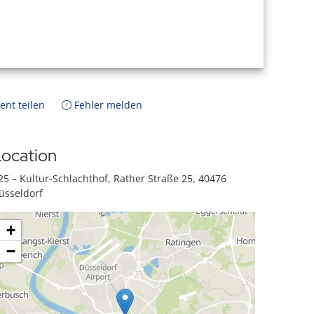
ent teilen
Fehler melden
ocation
25 – Kultur‐Schlachthof, Rather Straße 25, 40476
üsseldorf
+
−