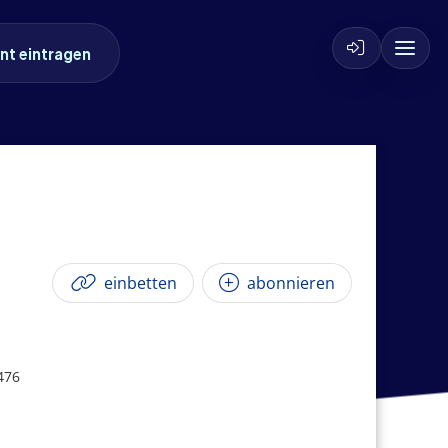
nt eintragen
einbetten
abonnieren
476