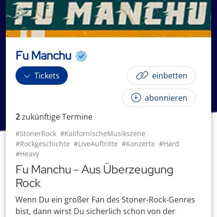
Fu Manchu
Tickets
einbetten
abonnieren
2
zukünftige
Termin
e
#StonerRock
#KalifornischeMusikszene
#Rockgeschichte
#LiveAuftritte
#Konzerte
#Hard
#Heavy
Fu Manchu - Aus Überzeugung
Rock
Wenn Du ein großer Fan des Stoner-Rock-Genres
bist, dann wirst Du sicherlich schon von der