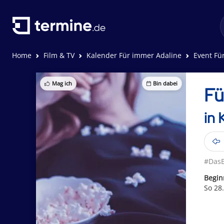
Home
Film & TV
Kalender Für immer Adaline
Event Fü
Mag ich
Bin dabei
Fü
in 
#DasE
Begin
So 28.