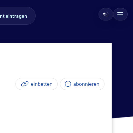
nt eintragen
einbetten
abonnieren