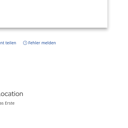
nt teilen
Fehler melden
ocation
as Erste