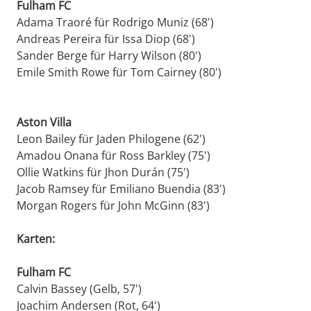
Fulham FC
Adama Traoré für Rodrigo Muniz (68')
Andreas Pereira für Issa Diop (68')
Sander Berge für Harry Wilson (80')
Emile Smith Rowe für Tom Cairney (80')
Aston Villa
Leon Bailey für Jaden Philogene (62')
Amadou Onana für Ross Barkley (75')
Ollie Watkins für Jhon Durán (75')
Jacob Ramsey für Emiliano Buendia (83')
Morgan Rogers für John McGinn (83')
Karten:
Fulham FC
Calvin Bassey (Gelb, 57')
Joachim Andersen (Rot, 64')