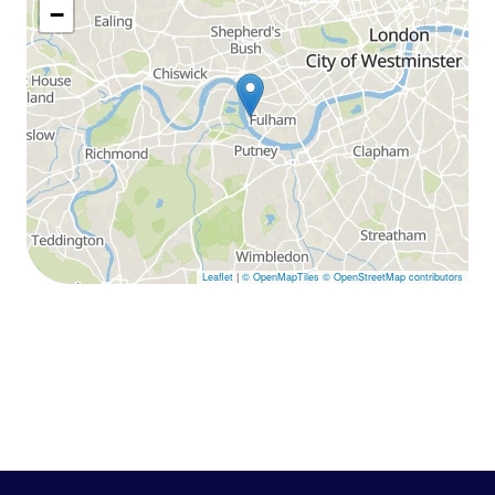
−
Leaflet
|
© OpenMapTiles
© OpenStreetMap contributors