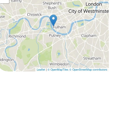
Leaflet
|
© OpenMapTiles
© OpenStreetMap contributors