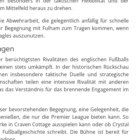
n besonders in der taktischen Flexibilität und der
dem Mittelfeld heraus zu drehen.
e Abwehrarbeit, die gelegentlich anfällig für schnelle
 der Begegnung mit Fulham zum Tragen kommen, wenn
Eagles auszunutzen.
ungen
berüchtigtsten Rivalitäten des englischen Fußballs
einen stets umkämpft. In der historischen Rückschau
en insbesondere taktische Duelle und strategische
schaften teilen eine intensive Rivalität mit anderen
as das Verständnis für das brennende Engagement im
dieser bevorstehenden Begegnung, eine Gelegenheit, die
nießen, die nur die Premier League bieten kann. So
rke in Craven Cottage ausspielen kann oder ob Crystal
 Fußballgeschichte schreibt. Die Bühne ist bereit für
ondons.