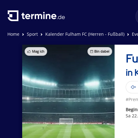
Home
Sport
Kalender Fulham FC (Herren - Fußball)
Eve
Mag ich
Bin dabei
Fu
in 
#Prem
Begin
Sa 22