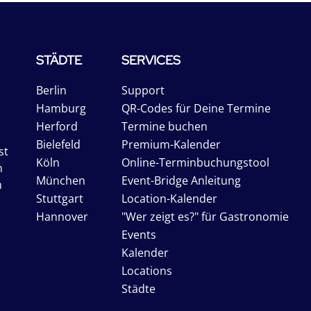
STÄDTE
SERVICES
Berlin
Support
Hamburg
QR-Codes für Deine Termine
Herford
Termine buchen
Bielefeld
Premium-Kalender
st
Köln
Online-Terminbuchungstool
n
München
Event-Bridge Anleitung
n
Stuttgart
Location-Kalender
Hannover
"Wer zeigt es?" für Gastronomie
Events
Kalender
Locations
Städte