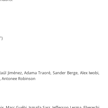
')
Raúl Jiménez, Adama Traoré, Sander Berge, Alex Iwobi,
e, Antonee Robinson
x, Marc Guéhi, Ismaïla Sarr, Jefferson Lerma, Eberechi