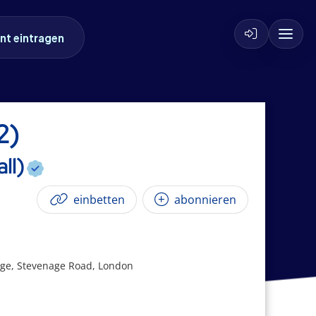
nt eintragen
2)
ll)
einbetten
abonnieren
age, Stevenage Road, London