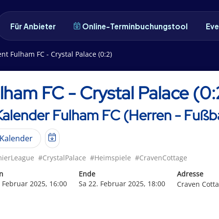
Für Anbieter
Online-Terminbuchungstool
Eve
nt Fulham FC - Crystal Palace (0:2)
lham FC - Crystal Palace (0:
Kalender Fulham FC (Herren - Fußba
Kalender
ierLeague
#CrystalPalace
#Heimspiele
#CravenCottage
n
Ende
Adresse
. Februar 2025, 16:00
Sa 22. Februar 2025, 18:00
Craven Cott