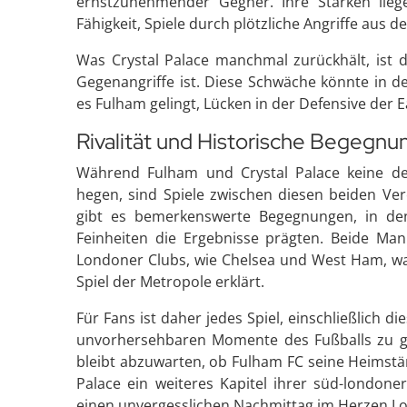
ernstzunehmender Gegner. Ihre Stärken liege
Fähigkeit, Spiele durch plötzliche Angriffe aus 
Was Crystal Palace manchmal zurückhält, ist di
Gegenangriffe ist. Diese Schwäche könnte in
es Fulham gelingt, Lücken in der Defensive der 
Rivalität und Historische Begegn
Während Fulham und Crystal Palace keine der 
hegen, sind Spiele zwischen diesen beiden Ver
gibt es bemerkenswerte Begegnungen, in den
Feinheiten die Ergebnisse prägten. Beide Mann
Londoner Clubs, wie Chelsea und West Ham, w
Spiel der Metropole erklärt.
Für Fans ist daher jedes Spiel, einschließlich 
unvorhersehbaren Momente des Fußballs zu ge
bleibt abzuwarten, ob Fulham FC seine Heimstä
Palace ein weiteres Kapitel ihrer süd-londoner
einen unvergesslichen Nachmittag im Herzen L