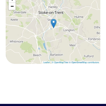
−
Leaflet
|
© OpenMapTiles
© OpenStreetMap contributors