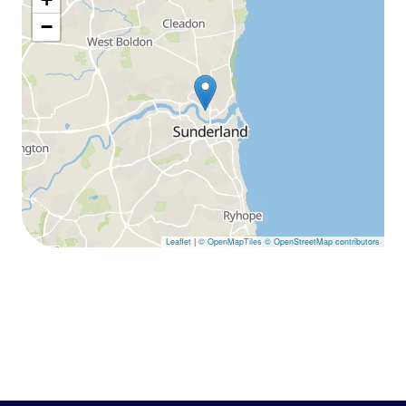
−
Leaflet
|
© OpenMapTiles
© OpenStreetMap contributors