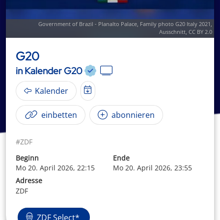
Government of Brazil - Planalto Palace,
Family photo G20 Italy 2021
,
Ausschnitt,
CC BY 2.0
G20
in Kalender G20
Kalender
einbetten
abonnieren
#ZDF
Beginn
Ende
Mo 20. April 2026, 22:15
Mo 20. April 2026, 23:55
Adresse
ZDF
ZDF Select*