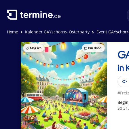
Home
Kalender GAYschorre- Osterparty
Event GAYschorr
Mag ich
Bin dabei
GA
in
#Freiz
Begin
So 31