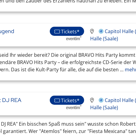
en und den Zauber des Erzählens hautnah zu erleben. Ein Mei
Jugend
Capitol Halle
Tickets*
Halle (Saale)
eid Ihr wieder bereit? Die original BRAVO Hits Party kommt
gendäre BRAVO Hits Party – die erfolgreichste CD-Serie der 
. Das ist die Kult-Party für alle, die auf die besten ...
mehr
it DJ REA
Capitol Halle
Tickets*
Halle (Saale)
it DJ REA" Ein bisschen Spaß muss sein" wusste schon Robert
 garantiert. Wer "Atemlos" feiern, zur "Fiesta Mexicana" t