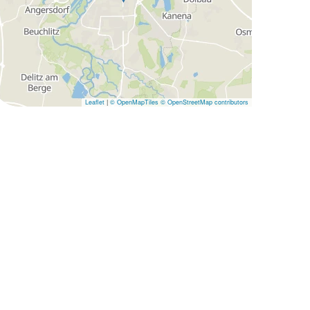
Leaflet
|
© OpenMapTiles
© OpenStreetMap contributors