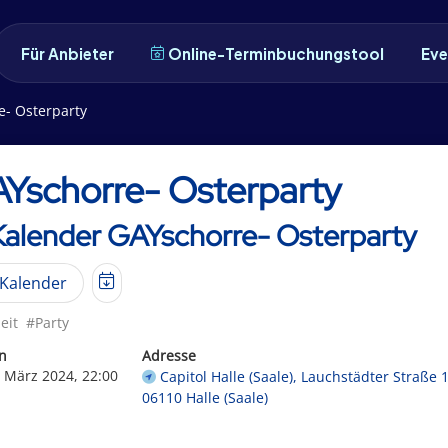
Für Anbieter
Online-Terminbuchungstool
Eve
e- Osterparty
Yschorre- Osterparty
 Kalender GAYschorre- Osterparty
Kalender
eit
#Party
n
Adresse
. März 2024, 22:00
Capitol Halle (Saale), Lauchstädter Straße 1
06110 Halle (Saale)