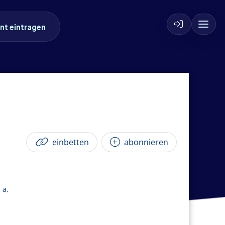
nt eintragen
einbetten
abonnieren
 a,