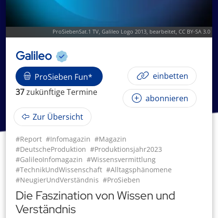
ProSiebenSat.1 TV,
Galileo Logo 2013
, bearbeitet,
CC BY-SA 3.0
Galileo
einbetten
ProSieben Fun*
37
zukünftige
Termin
e
abonnieren
Zur Übersicht
#Report
#Infomagazin
#Magazin
#DeutscheProduktion
#Produktionsjahr2023
#GalileoInfomagazin
#Wissensvermittlung
#TechnikUndWissenschaft
#Alltagsphänomene
#NeugierUndVerständnis
#ProSieben
Die Faszination von Wissen und
Verständnis