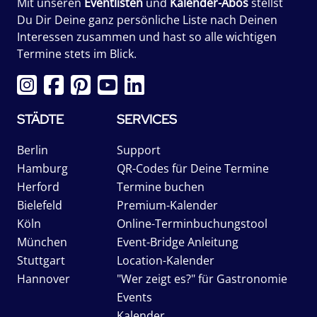
Mit unseren
Eventlisten
und
Kalender-Abos
stellst
Du Dir Deine ganz persönliche Liste nach Deinen
Interessen zusammen und hast so alle wichtigen
Termine stets im Blick.
STÄDTE
SERVICES
Berlin
Support
Hamburg
QR-Codes für Deine Termine
Herford
Termine buchen
Bielefeld
Premium-Kalender
Köln
Online-Terminbuchungstool
München
Event-Bridge Anleitung
Stuttgart
Location-Kalender
Hannover
"Wer zeigt es?" für Gastronomie
Events
Kalender