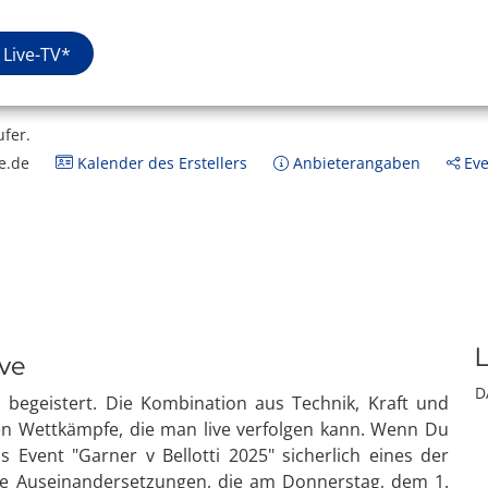
Live-TV*
ufer.
e.de
Kalender des Erstellers
Anbieterangaben
Eve
L
ive
D
n begeistert. Die Kombination aus Technik, Kraft und
en Wettkämpfe, die man live verfolgen kann. Wenn Du
Event "Garner v Bellotti 2025" sicherlich eines der
de Auseinandersetzungen, die am Donnerstag, dem 1.