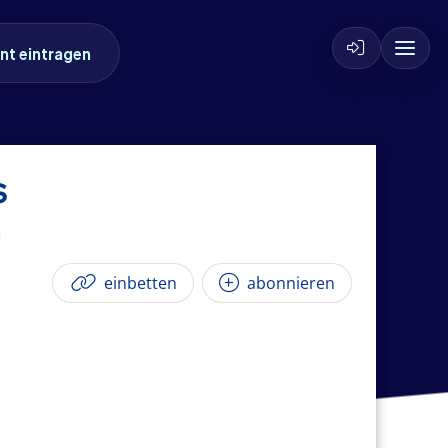
nt eintragen
s
einbetten
abonnieren