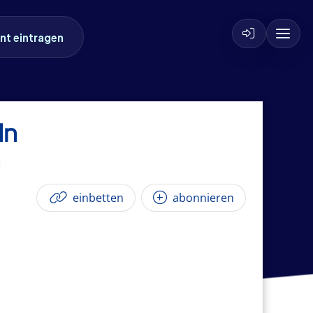
nt eintragen
In
einbetten
abonnieren