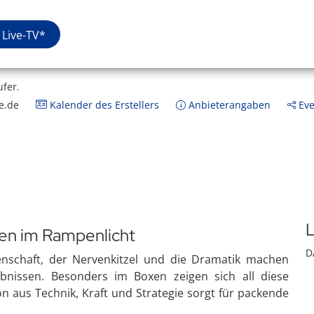
Live-TV*
ufer.
e.de
Kalender des Erstellers
Anbieterangaben
Eve
L
xen im Rampenlicht
D
enschaft, der Nervenkitzel und die Dramatik machen
ebnissen. Besonders im Boxen zeigen sich all diese
n aus Technik, Kraft und Strategie sorgt für packende