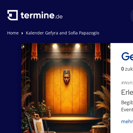
Home
Kalender Gefyra and Sofia Papazoglo
Ge
0
zuk
#Welt
Erl
Begib
Event
mehr