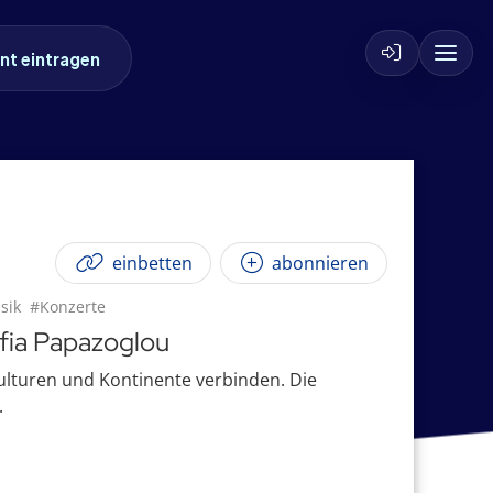
nt eintragen
einbetten
abonnieren
sik
#Konzerte
ofia Papazoglou
Kulturen und Kontinente verbinden. Die
.