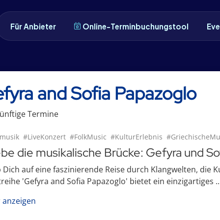
Für Anbieter
Online-Terminbuchungstool
Eve
fyra and Sofia Papazoglo
ünftige
Termin
e
musik
#LiveKonzert
#FolkMusic
#KulturErlebnis
#GriechischeMu
ebe die musikalische Brücke: Gefyra und S
 Dich auf eine faszinierende Reise durch Klangwelten, die 
reihe 'Gefyra and Sofia Papazoglo' bietet ein einzigartiges ..
 anzeigen