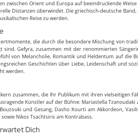
nzen zwischen Orient und Europa auf beeindruckende Weise 
urelle Distanzen überwindet. Die griechisch-deutsche Band
musikalischen Reise zu werden.
se
zertmomente, die durch die besondere Mischung von traditi
ägt sind. Gefyra, zusammen mit der renommierten Sänger
Gefühl von Melancholie, Romantik und Heldentum auf die B
gsreichen Geschichten über Liebe, Leidenschaft und sozial
ht werden.
sikern zusammen, die Ihr Publikum mit ihren vielseitigen F
usragende Künstler auf der Bühne: Mariastella Tzanoudaki
Bouzouki und Gesang, Dasho Kourti am Akkordeon, Vasilis 
 sowie Nikos Tsachtsiris am Kontrabass.
erwartet Dich