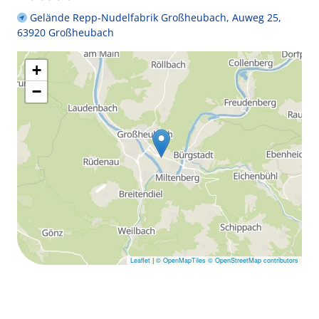
Gelände Repp-Nudelfabrik Großheubach, Auweg 25,
63920 Großheubach
+
−
Leaflet
|
© OpenMapTiles
© OpenStreetMap contributors