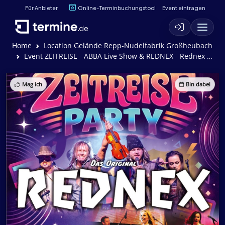
Für Anbieter
Online-Terminbuchungstool
Event eintragen
Home
Location Gelände Repp-Nudelfabrik Großheubach
Event ZEITREISE - ABBA Live Show & REDNEX - Rednex , Abba Tribute Show Live
Mag ich
Bin dabei