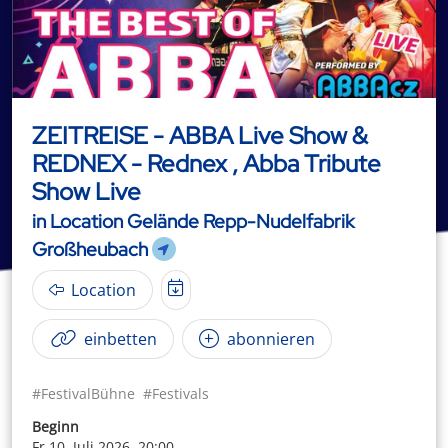
ZEITREISE - ABBA Live Show &
REDNEX - Rednex , Abba Tribute
Show Live
in Location Gelände Repp-Nudelfabrik
Großheubach
Location
einbetten
abonnieren
#FestivalBühne
#Festivals
Beginn
Fr 10. Juli 2026, 20:00