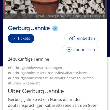
9EkieraM1
,
Gerburg Jahnke (2016)
, Ausschnitt,
CC BY-SA 3.0
Gerburg Jahnke
Tickets
einbetten
abonnieren
24
zukünftige
Termin
e
#GerburgJahnkeVeranstaltungen
#GerburgJahnkeTickets
#MissfitsKabarettShows
#GerburgJahnkePodcast
#GerburgJahnkeTourdaten
#Humor
#Kabarett
Über Gerburg Jahnke
Gerburg Jahnke ist ein Name, der in der
deutschsprachigen Kabarettszene seit den 80er-