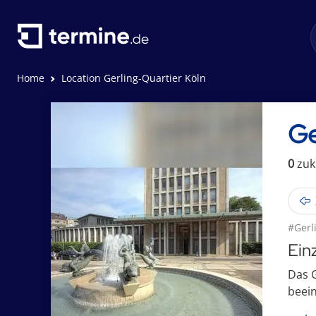
Home
Location Gerling-Quartier Köln
Ge
0
zuk
#Gerl
Ein
Das G
beein