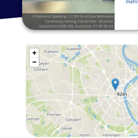
mehr
© Raimond Spekking / CC BY-SA 4.0 (via Wikimedia
Commons),
Gerling-Viertel Köln - Brunnen
Gereonshof (3581-83)
, Ausschnitt,
CC BY-SA 4.0
+
−
Leaflet