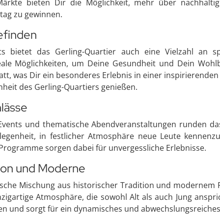
ärkte bieten Dir die Möglichkeit, mehr über nachhaltig
tag zu gewinnen.
efinden
s bietet das Gerling-Quartier auch eine Vielzahl an spo
ale Möglichkeiten, um Deine Gesundheit und Dein Wohlbe
tatt, was Dir ein besonderes Erlebnis in einer inspirierend
nheit des Gerling-Quartiers genießen.
nlässe
-Events und thematische Abendveranstaltungen runden das 
elegenheit, in festlicher Atmosphäre neue Leute kennen
e Programme sorgen dabei für unvergessliche Erlebnisse.
tion und Moderne
sche Mischung aus historischer Tradition und modernem Fl
zigartige Atmosphäre, die sowohl Alt als auch Jung anspr
ngen und sorgt für ein dynamisches und abwechslungsreich