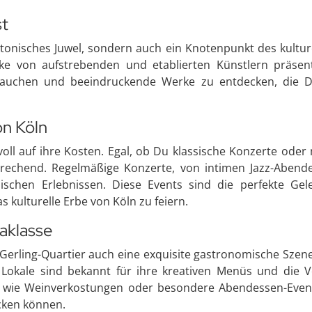
st
ektonisches Juwel, sondern auch ein Knotenpunkt des kultu
ke von aufstrebenden und etablierten Künstlern präsent
utauchen und beeindruckende Werke zu entdecken, die De
on Köln
ll auf ihre Kosten. Egal, ob Du klassische Konzerte oder
sprechend. Regelmäßige Konzerte, von intimen Jazz-Aben
lischen Erlebnissen. Diese Events sind die perfekte Ge
s kulturelle Erbe von Köln zu feiern.
raklasse
 Gerling-Quartier auch eine exquisite gastronomische Szene
se Lokale sind bekannt für ihre kreativen Menüs und die 
ts wie Weinverkostungen oder besondere Abendessen-Even
cken können.