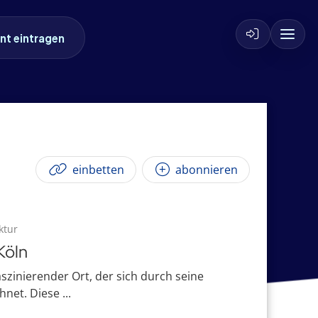
nt eintragen
einbetten
abonnieren
ktur
Köln
aszinierender Ort, der sich durch seine
net. Diese ...