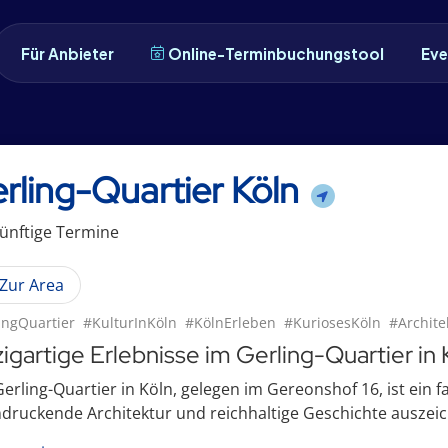
Für Anbieter
Online-Terminbuchungstool
Eve
rling-Quartier Köln
ünftige
Termin
e
Zur Area
ingQuartier
#KulturInKöln
#KölnErleben
#KuriosesKöln
#Archite
zigartige Erlebnisse im Gerling-Quartier in 
erling-Quartier in Köln, gelegen im Gereonshof 16, ist ein f
druckende Architektur und reichhaltige Geschichte auszeich