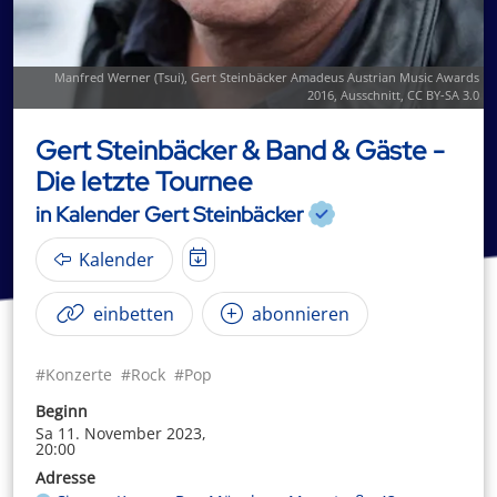
Manfred Werner (
Tsui
),
Gert Steinbäcker Amadeus Austrian Music Awards
2016
, Ausschnitt,
CC BY-SA 3.0
Gert Steinbäcker & Band & Gäste -
Die letzte Tournee
in Kalender Gert Steinbäcker
Kalender
einbetten
abonnieren
#Konzerte
#Rock
#Pop
Beginn
Sa 11. November 2023,
20:00
Adresse