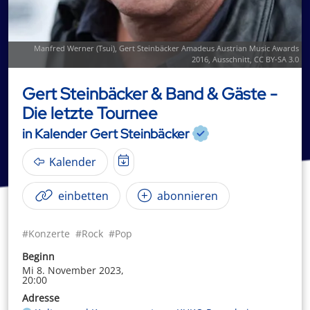
Manfred Werner (
Tsui
),
Gert Steinbäcker Amadeus Austrian Music Awards
2016
, Ausschnitt,
CC BY-SA 3.0
Gert Steinbäcker & Band & Gäste -
Die letzte Tournee
in Kalender Gert Steinbäcker
Kalender
einbetten
abonnieren
#Konzerte
#Rock
#Pop
Beginn
Mi 8. November 2023,
20:00
Adresse