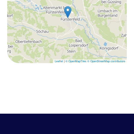
Leaflet
|
© OpenMapTiles
© OpenStreetMap contributors