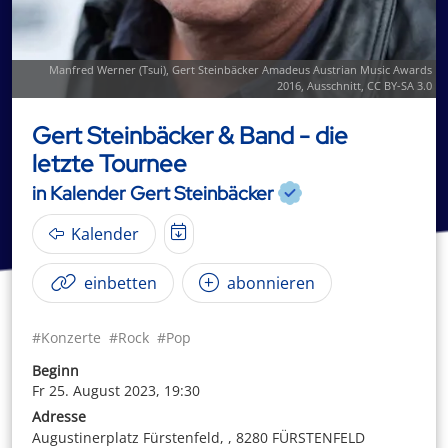
Manfred Werner (
Tsui
),
Gert Steinbäcker Amadeus Austrian Music Awards
2016
, Ausschnitt,
CC BY-SA 3.0
Gert Steinbäcker & Band - die
letzte Tournee
in Kalender Gert Steinbäcker
Kalender
einbetten
abonnieren
#Konzerte
#Rock
#Pop
Beginn
Fr 25. August 2023, 19:30
Adresse
Augustinerplatz Fürstenfeld, , 8280 FÜRSTENFELD