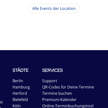
Alle Events der Location
STÄDTE
SERVICES
Berlin
Support
Hamburg
QR-Codes für Deine Termine
Herford
Termine buchen
Bielefeld
Premium-Kalender
st
Köln
Online-Terminbuchungstool
n