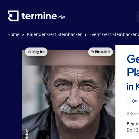
Home
Kalender Gert Steinbäcker
Event Gert Steinbäcker & Band
Mag ich
Bin dabei
Ge
Pl
in 
#Konz
Begin
Do 13