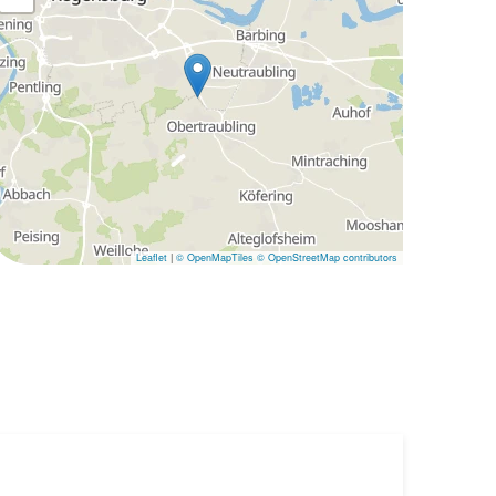
Leaflet
|
© OpenMapTiles
© OpenStreetMap contributors