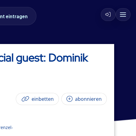
nt eintragen
ial guest: Dominik
einbetten
abonnieren
renzel-