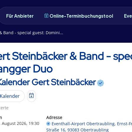
Für Anbieter
Online-Terminbuchungstool
Eve
 - special guest: Dominik Plangger Duo
rt Steinbäcker & Band - spec
angger Duo
Kalender Gert Steinbäcker
Kalender
erte
n
Adresse
. August 2026, 19:30
Eventhall-Airport Obertraubling, Ernst-F
Straße 16, 93083 Obertraubling