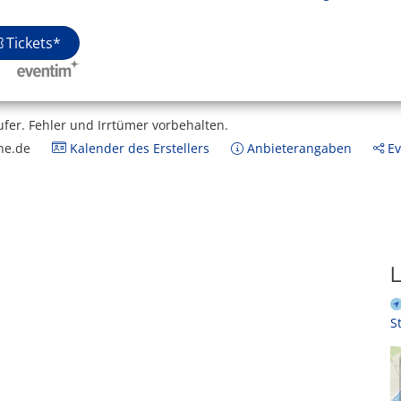
Tickets*
ufer.
Fehler und Irrtümer vorbehalten.
ne.de
Kalender des Erstellers
Anbieterangaben
Ev
L
S