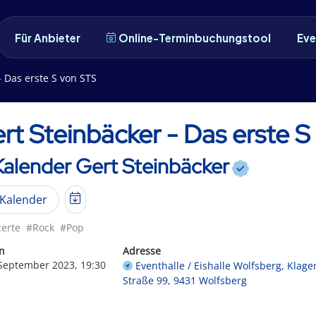
Für Anbieter
Online-Terminbuchungstool
Eve
- Das erste S von STS
rt Steinbäcker - Das erste 
Kalender Gert Steinbäcker
Kalender
erte
#Rock
#Pop
n
Adresse
 September 2023, 19:30
Eventhalle / Eishalle Wolfsberg, Klage
Straße 99, 9431 Wolfsberg