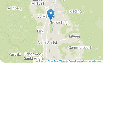
Leaflet
|
© OpenMapTiles
© OpenStreetMap contributors