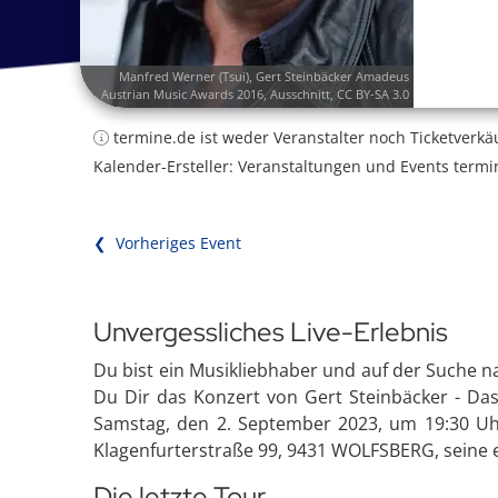
Manfred Werner (
Tsui
),
Gert Steinbäcker Amadeus
Austrian Music Awards 2016
, Ausschnitt,
CC BY-SA 3.0
termine.de ist weder Veranstalter noch Ticketverkä
Kalender-Ersteller: Veranstaltungen und Events termi
❮ Vorheriges Event
Unvergessliches Live-Erlebnis
Du bist ein Musikliebhaber und auf der Suche n
Du Dir das Konzert von Gert Steinbäcker - Das
Samstag, den 2. September 2023, um 19:30 Uhr,
Klagenfurterstraße 99, 9431 WOLFSBERG, seine e
Die letzte Tour