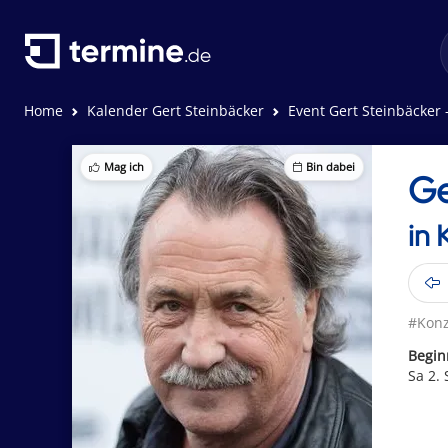
Home
Kalender Gert Steinbäcker
Event Gert Steinbäcker 
Mag ich
Bin dabei
Ge
in 
#Konz
Begin
Sa 2.