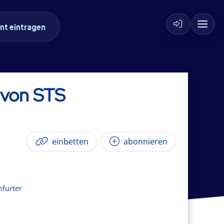
nt eintragen
S von STS
einbetten
abonnieren
nfurter