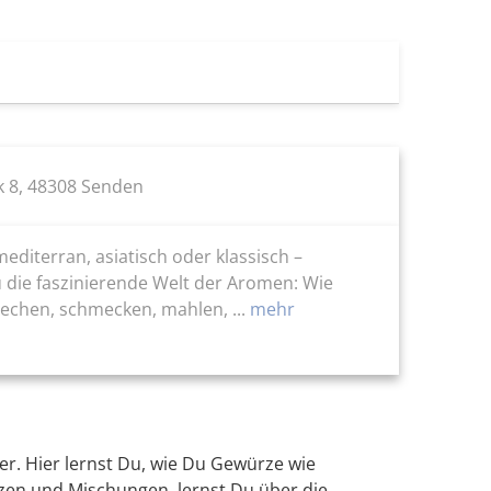
 8, 48308 Senden
iterran, asiatisch oder klassisch –
die faszinierende Welt der Aromen: Wie
chen, schmecken, mahlen, ...
mehr
r. Hier lernst Du, wie Du Gewürze wie
zen und Mischungen, lernst Du über die