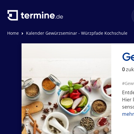
Home
Kalender Gewürzseminar - Würzpfade Kochschule
Ge
0
zuk
#Gew
Entd
Hier
senso
mehr