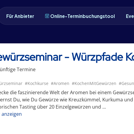
Für Anbieter
Online-Terminbuchungstool
Eve
würzseminar - Würzpfade K
ünftige
Termin
e
ürzseminar
#Kochkurse
#Aromen
#KochenMitGewürzen
#Gesun
ecke die faszinierende Welt der Aromen bei einem Gewürzs
 lernst Du, wie Du Gewürze wie Kreuzkümmel, Kurkuma und 
rischen Tasting über 20 Einzelgewürzen und ...
 anzeigen