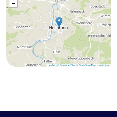
−
Leaflet
|
© OpenMapTiles
© OpenStreetMap contributors