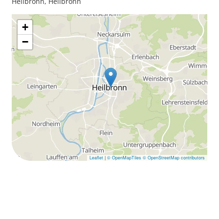
Heilbronn, Heilbronn
+
−
Leaflet
|
© OpenMapTiles
© OpenStreetMap contributors