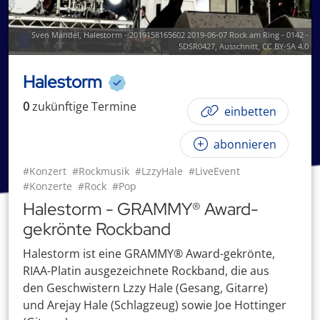
Sven Mandel,
Halestorm - 2019158165602 2019-06-07 Rock am Ring - 0142 -
5DSR0427
, Ausschnitt,
CC BY-SA 4.0
Halestorm
0
zukünftige
Termin
e
einbetten
abonnieren
#Konzert
#Rockmusik
#LzzyHale
#LiveEvent
#Konzerte
#Rock
#Pop
Halestorm - GRAMMY® Award-
gekrönte Rockband
Halestorm ist eine GRAMMY® Award-gekrönte,
RIAA-Platin ausgezeichnete Rockband, die aus
den Geschwistern Lzzy Hale (Gesang, Gitarre)
und Arejay Hale (Schlagzeug) sowie Joe Hottinger