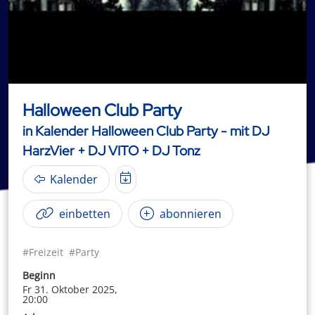
Halloween Club Party
in Kalender Halloween Club Party - mit DJ
HarzVier + DJ VITO + DJ Tonz
Kalender
einbetten
abonnieren
#Freizeit
#Party
Beginn
Fr 31. Oktober 2025,
20:00