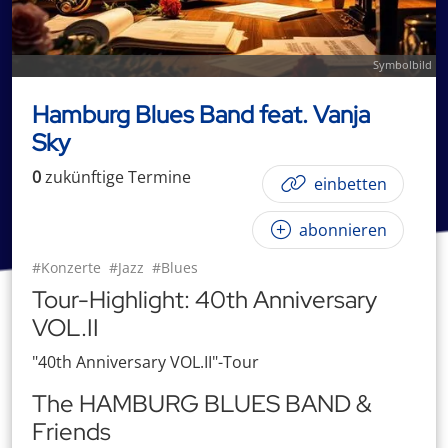
Symbolbild
Hamburg Blues Band feat. Vanja
Sky
0
zukünftige
Termin
e
einbetten
abonnieren
#Konzerte
#Jazz
#Blues
Tour-Highlight: 40th Anniversary
VOL.II
"40th Anniversary VOL.II"-Tour
The HAMBURG BLUES BAND &
Friends