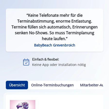
“Keine Telefonate mehr für die
Terminabstimmung, enorme Entlastung.
Termine füllen sich automatisch, Erinnerungen
senken No-Shows. So muss Terminplanung
heute laufen.“
Effizient & zeitsparend:
BabyBeach Grevenbroich
Weniger Leerlauf durch Terminausfälle
Einfach & flexibel:
Keine App oder Installation nötig
Kundenbindung:
Durch einfache Terminvereinbarung
Kalenderintegration:
Termine per Klick in den Smartphone-Kalender
Übersicht
Online-Terminbuchungen
Mitarbeiter-Ausw