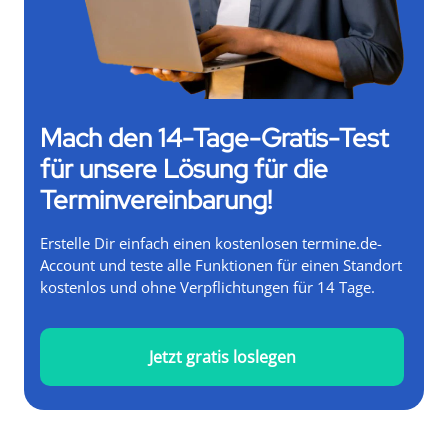
Mach den 14-Tage-Gratis-Test
für unsere Lösung für die
Terminvereinbarung!
Erstelle Dir einfach einen kostenlosen termine.de-
Account und teste alle Funktionen für einen Standort
kostenlos und ohne Verpflichtungen für 14 Tage.
Jetzt gratis loslegen