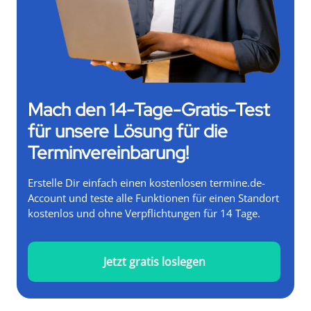
Mach den 14-Tage-Gratis-Test
für unsere Lösung für die
Terminvereinbarung!
Erstelle Dir einfach einen kostenlosen termine.de-
Account und teste alle Funktionen für einen Standort
kostenlos und ohne Verpflichtungen für 14 Tage.
Jetzt gratis loslegen