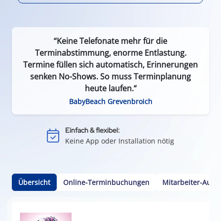
“Keine Telefonate mehr für die
Terminabstimmung, enorme Entlastung.
Termine füllen sich automatisch, Erinnerungen
senken No-Shows. So muss Terminplanung
heute laufen.“
Effizient & zeitsparend:
BabyBeach Grevenbroich
Weniger Leerlauf durch Terminausfälle
Einfach & flexibel:
Keine App oder Installation nötig
Kundenbindung:
Durch einfache Terminvereinbarung
Kalenderintegration:
Übersicht
Online-Terminbuchungen
Mitarbeiter-Ausw
Termine per Klick in den Smartphone-Kalender