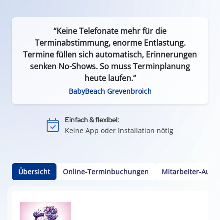
“Keine Telefonate mehr für die
Terminabstimmung, enorme Entlastung.
Termine füllen sich automatisch, Erinnerungen
senken No-Shows. So muss Terminplanung
heute laufen.“
Effizient & zeitsparend:
BabyBeach Grevenbroich
Weniger Leerlauf durch Terminausfälle
Einfach & flexibel:
Keine App oder Installation nötig
Kundenbindung:
Durch einfache Terminvereinbarung
Kalenderintegration:
Übersicht
Online-Terminbuchungen
Mitarbeiter-Ausw
Termine per Klick in den Smartphone-Kalender