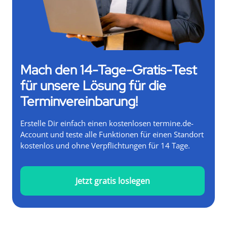
Mach den 14-Tage-Gratis-Test
für unsere Lösung für die
Terminvereinbarung!
Erstelle Dir einfach einen kostenlosen termine.de-
Account und teste alle Funktionen für einen Standort
kostenlos und ohne Verpflichtungen für 14 Tage.
Jetzt gratis loslegen