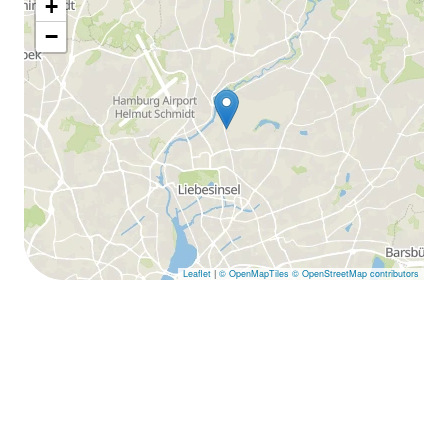
+
−
Leaflet
|
© OpenMapTiles
© OpenStreetMap contributors