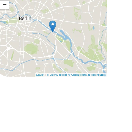
−
Leaflet
|
© OpenMapTiles
© OpenStreetMap contributors