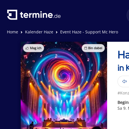
Home
Kalender Haze
Event Haze - Support Mc Hero
Mag ich
Bin dabei
Ha
in 
#Konz
Begin
Sa 9.