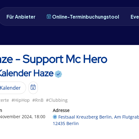
Für Anbieter
Online-Terminbuchungstool
Eve
ze - Support Mc Hero
Kalender Haze
Kalender
erte
#HipHop
#RnB
#Clubbing
n
Adresse
 November 2024, 18:00
Festsaal Kreuzberg Berlin, Am Flutgra
12435 Berlin