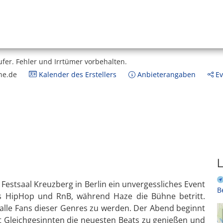
ufer.
Fehler und Irrtümer vorbehalten.
ne.de
Kalender des Erstellers
Anbieterangaben
Ev
L
estsaal Kreuzberg in Berlin ein unvergessliches Event
B
es HipHop und RnB, während Haze die Bühne betritt.
r alle Fans dieser Genres zu werden. Der Abend beginnt
it Gleichgesinnten die neuesten Beats zu genießen und