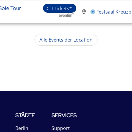
Sole Tour
Tickets*
Festsaal Kreuzb
Alle Events der Location
STÄDTE
SERVICES
Berlin
Support