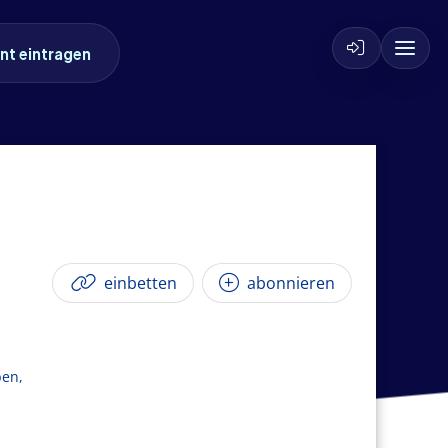
nt eintragen
einbetten
abonnieren
ben,