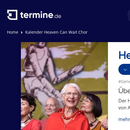
Home
Kalender Heaven Can Wait Chor
He
#Gene
Übe
Der H
von A
mehr