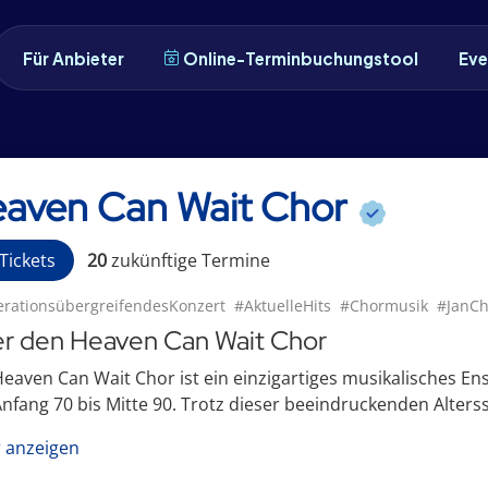
Für Anbieter
Online-Terminbuchungstool
Eve
aven Can Wait Chor
Tickets
20
zukünftige
Termin
e
rationsübergreifendesKonzert
#AktuelleHits
#Chormusik
#JanCh
r den Heaven Can Wait Chor
eaven Can Wait Chor ist ein einzigartiges musikalisches En
nfang 70 bis Mitte 90. Trotz dieser beeindruckenden Alterss
 anzeigen