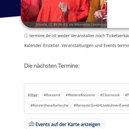
Schorle
,
CC BY-SA 4.0
, via Wikimedia Commons
termine.de ist weder Veranstalter noch Ticketverkä
Kalender-Ersteller: Veranstaltungen und Events termi
Die nächsten Termine:
Filter:
#Konzerte
#WeitereKonzerte
#Chormusik
#
#KonzerthausKarlsruhe
#RantasticGmbHLivebühnenEventl
Events auf der Karte anzeigen