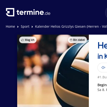
Home
Sport
Kalender Helios Grizzlys Giesen (Herren - Vol
Mag ich
Bin dabei
He
in 
#1.Bu
Begin
Sa 8.