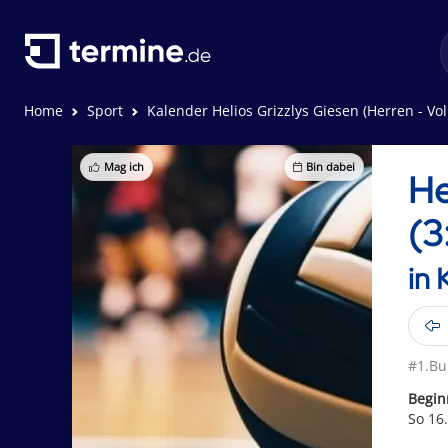
Home
Sport
Kalender Helios Grizzlys Giesen (Herren - Vol
Mag ich
Bin dabei
He
(3
in 
#1.Bu
Begin
So 16