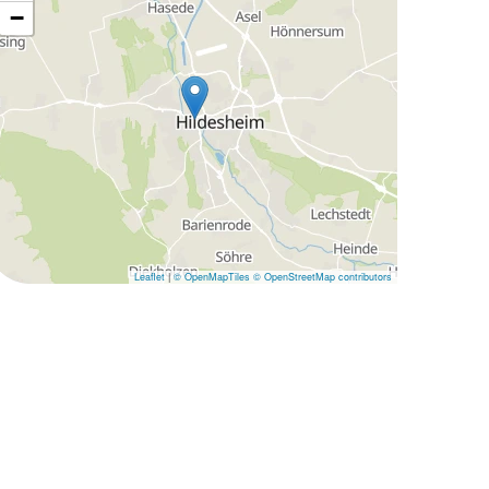
−
Leaflet
|
© OpenMapTiles
© OpenStreetMap contributors