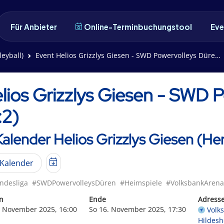
Für Anbieter
Online-Terminbuchungstool
Eve
leyball)
Event Helios Grizzlys Giesen - SWD Powervolleys Düren (3:2)
lios Grizzlys Giesen - SWD 
:2)
Kalender Helios Grizzlys Giesen (Her
Kalender
ndesliga
#SWDPowervolleysDüren
#Heimspiele
#VolksbankArena
n
Ende
Adress
. November 2025, 16:00
So 16. November 2025, 17:30
Volk
Hildesh