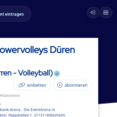
nt eintragen
Powervolleys Düren
ren - Volleyball)
einbetten
abonnieren
Hildesheim
e
sbank-Arena - Die EventArena in
eim, Pappelallee 1, 31137 Hildesheim