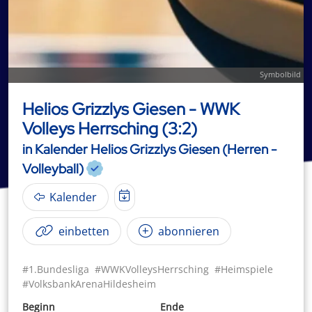
Symbolbild
Helios Grizzlys Giesen - WWK
Volleys Herrsching (3:2)
in Kalender Helios Grizzlys Giesen (Herren -
Volleyball)
Kalender
einbetten
abonnieren
#1.Bundesliga
#WWKVolleysHerrsching
#Heimspiele
#VolksbankArenaHildesheim
Beginn
Ende