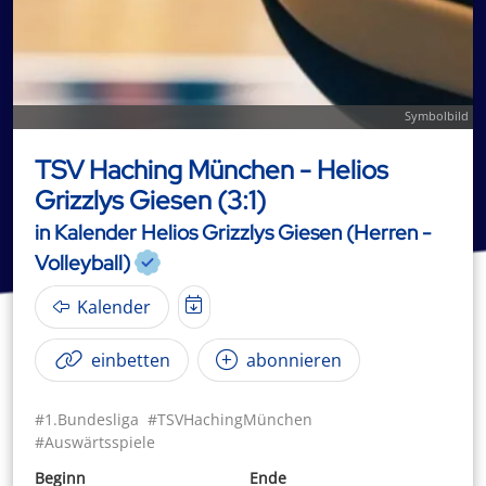
Symbolbild
TSV Haching München - Helios
Grizzlys Giesen (3:1)
in Kalender Helios Grizzlys Giesen (Herren -
Volleyball)
Kalender
einbetten
abonnieren
#1.Bundesliga
#TSVHachingMünchen
#Auswärtsspiele
Beginn
Ende