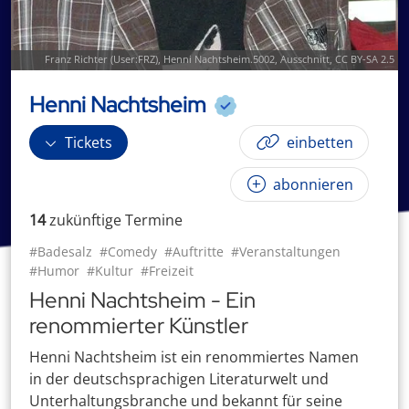
Franz Richter (
User:FRZ
),
Henni Nachtsheim.5002
, Ausschnitt,
CC BY-SA 2.5
Henni Nachtsheim
Tickets
einbetten
abonnieren
14
zukünftige
Termin
e
#Badesalz
#Comedy
#Auftritte
#Veranstaltungen
#Humor
#Kultur
#Freizeit
Henni Nachtsheim - Ein
renommierter Künstler
Henni Nachtsheim ist ein renommiertes Namen
in der deutschsprachigen Literaturwelt und
Unterhaltungsbranche und bekannt für seine