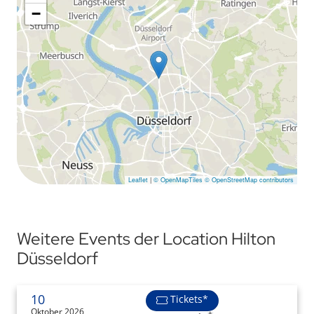
−
Leaflet
|
© OpenMapTiles
© OpenStreetMap contributors
Weitere Events der Location Hilton
Düsseldorf
10
Tickets*
Oktober 2026