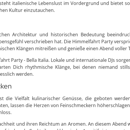
steht italienische Lebenslust im Vordergrund und bietet som
schen Kultur einzutauchen.
schen Architektur und historischen Bedeutung beeindruc
Lebensgefühl verschrieben hat. Die Himmelfahrt Party verspri
enischen Klängen mitreißen und genieße einen Abend voller
fahrt Party - Bella Italia. Lokale und internationale DJs so
rten Dich rhythmische Klänge, bei denen niemand still
esslich werden.
cken
 ist die Vielfalt kulinarischer Genüsse, die geboten werden
ichten, lassen die Herzen von Feinschmeckern höherschlagen
hloss.
infachheit und ihren Reichtum an Aromen. An diesem Abend w