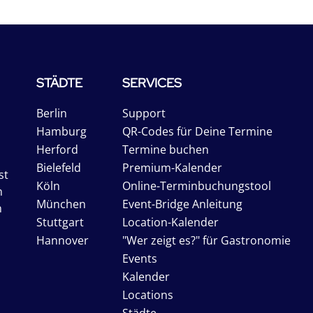
STÄDTE
SERVICES
Berlin
Support
Hamburg
QR-Codes für Deine Termine
Herford
Termine buchen
Bielefeld
Premium-Kalender
st
Köln
Online-Terminbuchungstool
n
München
Event-Bridge Anleitung
n
Stuttgart
Location-Kalender
Hannover
"Wer zeigt es?" für Gastronomie
Events
Kalender
Locations
Städte