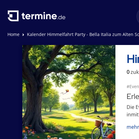
Home
Kalender Himmelfahrt Party - Bella Italia zum Alten Schlos
Hi
0
zuk
#Even
Erl
Die E
inmit
mehr