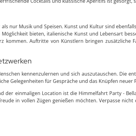
rfrischende Cocktails und klassische Aperitifs ist gesorgt,
hr als nur Musik und Speisen. Kunst und Kultur sind ebenfal
e Möglichkeit bieten, italienische Kunst und Lebensart bes
urz kommen. Auftritte von Künstlern bringen zusätzliche 
etzwerken
Menschen kennenzulernen und sich auszutauschen. Die ents
eiche Gelegenheiten für Gespräche und das Knüpfen neuer 
r einmaligen Location ist die Himmelfahrt Party - Bella I
freude in vollen Zügen genießen möchten. Verpasse nicht d