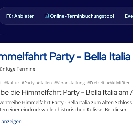
Für Anbieter
Online-Terminbuchungstool
Eve
s
mmelfahrt Party - Bella Itali
ünftige
Termin
e
t
#Kultur
#Party
#Italien
#Veranstaltung
#Freizeit
#Aktivitäten
ebe die Himmelfahrt Party - Bella Italia am 
ventreihe Himmelfahrt Party - Bella Italia zum Alten Schloss
ten einer eindrucksvollen historischen Kulisse. Bei dieser ...
 anzeigen