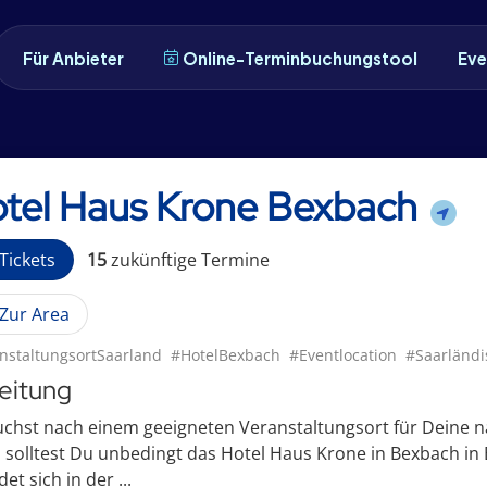
Für Anbieter
Online-Terminbuchungstool
Eve
tel Haus Krone Bexbach
Tickets
15
zukünftige
Termin
e
Zur Area
nstaltungsortSaarland
#HotelBexbach
#Eventlocation
#Saarländ
leitung
chst nach einem geeigneten Veranstaltungsort für Deine nä
solltest Du unbedingt das Hotel Haus Krone in Bexbach in 
det sich in der ...