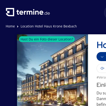
Home
Location Hotel Haus Krone Bexbach
Hast Du ein Foto dieser Location?
Ho
#Vera
Ein
Du su
Dann 
befin