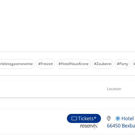
rlebnisgastronomie
#Freizeit
#HotelHausKrone
#Zauberei
#Party
Location
Hotel
Tickets*
66450 Bexb