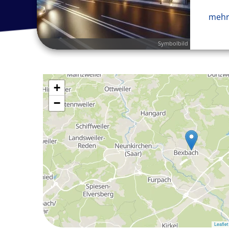
mehr
Symbolbild
+
−
Leaflet