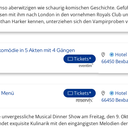
benso aberwitzigen wie schaurig-komischen Geschichte. Gefü
isen mit ihm nach London in den vornehmen Royals Club und
than Harker kennen, unterziehen sich den Vampirproben vo
lkomödie in 5 Akten mit 4 Gängen
Hotel
Tickets*
66450 Bexb
e Menü
Hotel
Tickets*
66450 Bexb
e unvergessliche Musical Dinner Show am Freitag, den 9. O
det exquisite Kulinarik mit den eingängigsten Melodien der 