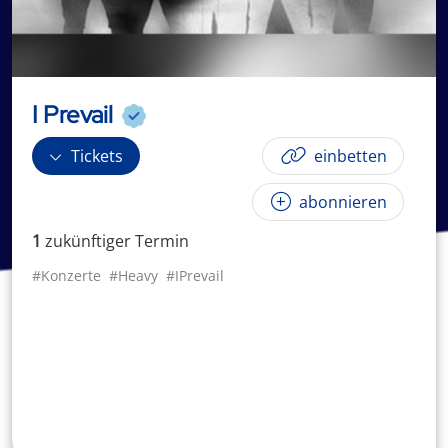
I Prevail
Tickets
einbetten
abonnieren
1
zukünftige
r
Termin
#Konzerte
#Heavy
#IPrevail