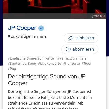
Symbolbild
JP Cooper
0
zukünftige
Termin
e
einbetten
abonnieren
#EnglischerSingerSongwriter
#PerfectStrangers
#SeptemberSong
#LiveKonzerte
#Konzerte
#Rock
#Pop
Der einzigartige Sound von JP
Cooper
Der englische Singer-Songwriter JP Cooper ist
bekannt für seine Fähigkeit, triste Momente in
strahlende Erlebnisse zu verwandeln. Mit