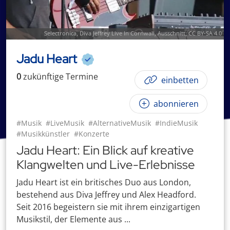
Selectronica
,
Diva Jeffrey Live In Cornwall
, Ausschnitt,
CC BY-SA 4.0
Jadu Heart
0
zukünftige
Termin
e
einbetten
abonnieren
#Musik
#LiveMusik
#AlternativeMusik
#IndieMusik
#Musikkünstler
#Konzerte
Jadu Heart: Ein Blick auf kreative
Klangwelten und Live-Erlebnisse
Jadu Heart ist ein britisches Duo aus London,
bestehend aus Diva Jeffrey und Alex Headford.
Seit 2016 begeistern sie mit ihrem einzigartigen
Musikstil, der Elemente aus ...