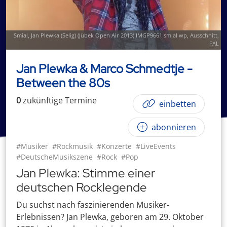
Smial
,
Jan Plewka (Selig) (Jübek Open Air 2013) IMGP9661 smial wp
, Ausschnitt,
FAL
Jan Plewka & Marco Schmedtje -
Between the 80s
0
zukünftige
Termin
e
einbetten
abonnieren
#Musiker
#Rockmusik
#Konzerte
#LiveEvents
#DeutscheMusikszene
#Rock
#Pop
Jan Plewka: Stimme einer
deutschen Rocklegende
Du suchst nach faszinierenden Musiker-
Erlebnissen? Jan Plewka, geboren am 29. Oktober