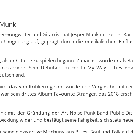
 Munk
nger-Songwriter und Gitarrist hat Jesper Munk mit seiner Ka
n Umgebung auf, geprägt durch die musikalischen Einflü
 als er Gitarre zu spielen begann. Zunächst wurde er als Ba
 Solokarriere. Sein Debütalbum For In My Way It Lies e
eutschland.
laim, das von Kritikern gelobt wurde und Vergleiche mit 
 war sein drittes Album Favourite Stranger, das 2018 ersc
k mit der Gründung der Art-Noise-Punk-Band Public Displa
twicklung wider und bestätigt seine Fähigkeit, sich stets ne
 seine einzigartige Mischung aus Blues, Soul und Folk auf d