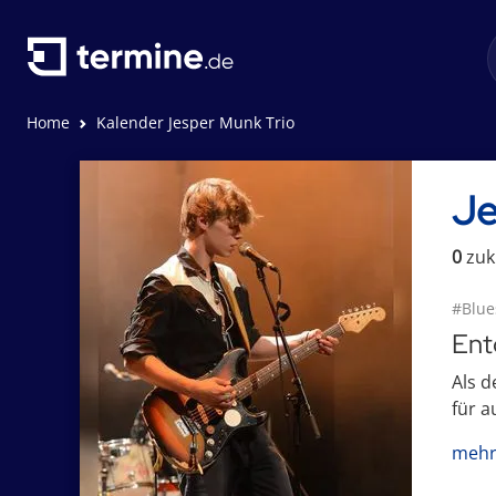
Home
Kalender Jesper Munk Trio
Je
0
zuk
#Blue
Ent
Als d
für a
mehr