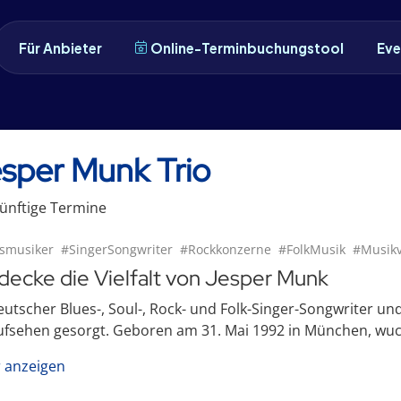
Für Anbieter
Online-Terminbuchungstool
Eve
sper Munk Trio
ünftige
Termin
e
smusiker
#SingerSongwriter
#Rockkonzerne
#FolkMusik
#Musikv
decke die Vielfalt von Jesper Munk
eutscher Blues-, Soul-, Rock- und Folk-Singer-Songwriter und
ufsehen gesorgt. Geboren am 31. Mai 1992 in München, wuchs 
 anzeigen