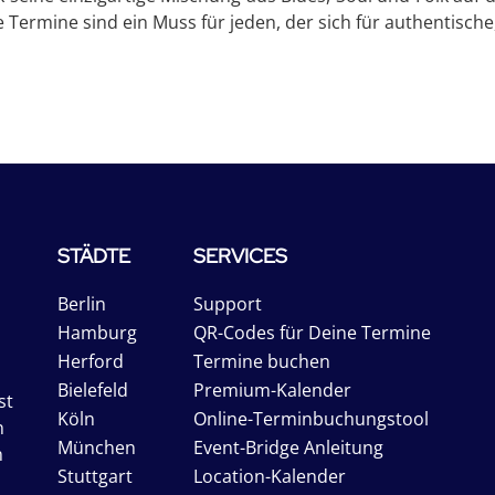
e Termine sind ein Muss für jeden, der sich für authentisc
STÄDTE
SERVICES
Berlin
Support
Hamburg
QR-Codes für Deine Termine
Herford
Termine buchen
Bielefeld
Premium-Kalender
st
Köln
Online-Terminbuchungstool
n
München
Event-Bridge Anleitung
n
Stuttgart
Location-Kalender